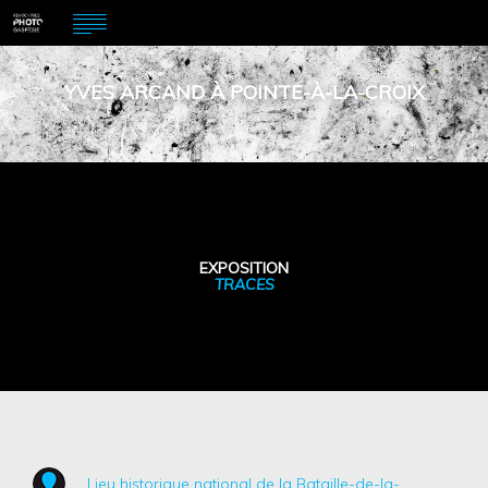
YVES ARCAND À POINTE-À-LA-CROIX
EXPOSITION
TRACES
Lieu historique national de la Bataille-de-la-